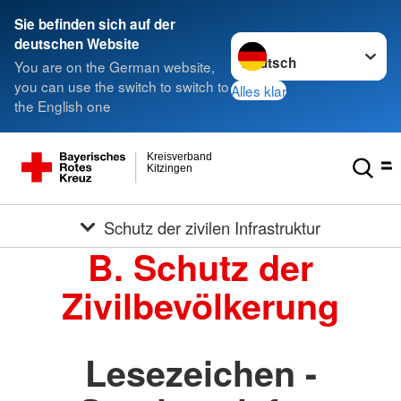
Sie befinden sich auf der
Sprache wechseln zu
deutschen Website
You are on the German website,
you can use the switch to switch to
Alles klar
the English one
Kreisverband
Kitzingen
Schutz der zivilen Infrastruktur
B. Schutz der
Zivilbevölkerung
Lesezeichen -